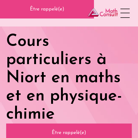
Panneau de gestion des cookies
Être rappelé(e)
Qui sommes-nous
Soutien scol
Tarifs et hor
Nos conse
Cours
particuliers à
Niort en maths
et en physique-
chimie
Être rappelé(e)