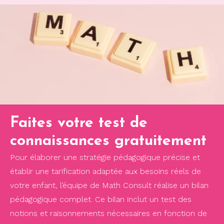
Faites votre test de
connaissances gratuitement
Pour élaborer une stratégie pédagogique précise et
établir une tarification adaptée aux besoins réels de
votre enfant, l’équipe de Math Consult réalise un bilan
pédagogique complet. Ce bilan inclut un test des
notions et raisonnements nécessaires en fonction de