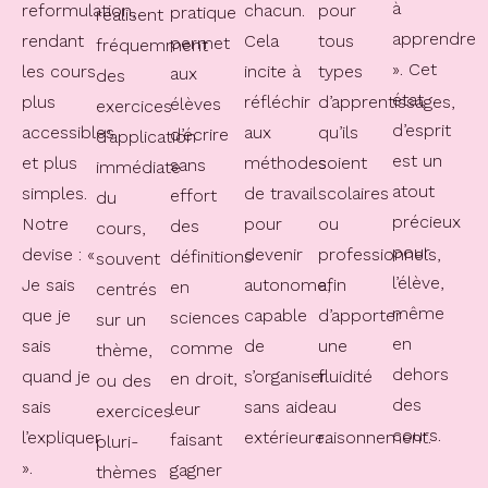
à
reformulation,
chacun.
pour
pratique
réalisent
apprendre
rendant
Cela
tous
permet
fréquemment
». Cet
les cours
incite à
types
aux
des
état
plus
réfléchir
d’apprentissages,
élèves
exercices
d’esprit
accessibles
aux
qu’ils
d’écrire
d’application
est un
et plus
méthodes
soient
sans
immédiate
atout
simples.
de travail
scolaires
effort
du
précieux
Notre
pour
ou
des
cours,
pour
devise : «
devenir
professionnels,
définitions
souvent
l’élève,
Je sais
autonome,
afin
en
centrés
même
que je
capable
d’apporter
sciences
sur un
en
sais
de
une
comme
thème,
dehors
quand je
s’organiser
fluidité
en droit,
ou des
des
sais
sans aide
au
leur
exercices
cours.
l’expliquer
extérieure.
raisonnement.
faisant
pluri-
».
gagner
thèmes