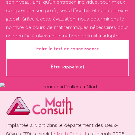
son niveau, ainsi qu’un entretien individuel pour mieux
comprendre son profil, ses difficultés et son contexte
global. Grâce à cette évaluation, nous déterminons le
nombre de cours de mathématiques nécessaires pour
une remise à niveau et le rythme optimal à adopter.
Faire le test de connaissance
Être rappelé(e)
Implantée à Niort dans le département des Deux-
Sèvres (79), la société
Math Consult
est depuis 2008