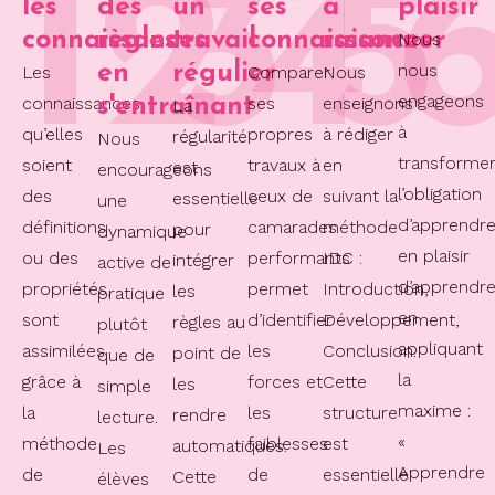
1
2
3
4
5
les
des
un
ses
à
plaisir
connaissances
règles
travail
connaissances
raisonner
Nous
en
régulier
nous
Les
Comparer
Nous
engageons
connaissances,
s'entraînant
ses
enseignons
La
à
qu’elles
propres
à rédiger
régularité
Nous
transforme
soient
travaux à
en
est
encourageons
l’obligation
des
ceux de
suivant la
essentielle
une
d’apprendr
définitions
camarades
méthode
pour
dynamique
en plaisir
ou des
performants
IDC :
intégrer
active de
d’apprendr
propriétés,
permet
Introduction,
les
pratique
en
sont
d’identifier
Développement,
règles au
plutôt
appliquant
assimilées
les
Conclusion.
point de
que de
la
grâce à
forces et
Cette
les
simple
maxime :
la
les
structure
rendre
lecture.
«
méthode
faiblesses
est
automatiques.
Les
Apprendre
de
de
essentielle
Cette
élèves