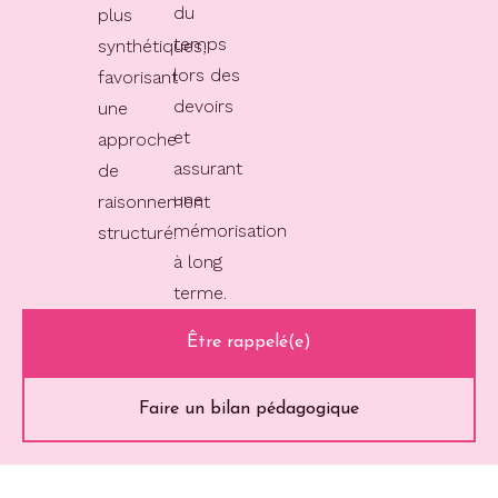
du
plus
temps
synthétiques,
lors des
favorisant
devoirs
une
et
approche
assurant
de
une
raisonnement
mémorisation
structuré.
à long
terme.
Être rappelé(e)
Faire un bilan pédagogique